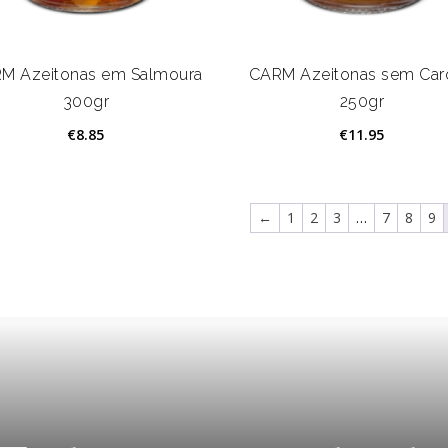
M Azeitonas em Salmoura
CARM Azeitonas sem Car
300gr
250gr
€
8.85
€
11.95
←
1
2
3
…
7
8
9